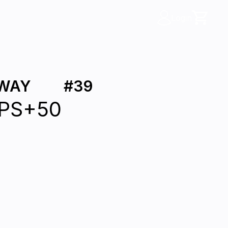
Login
AWAY
#
39
FPS+50