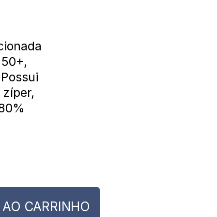
cionada
 50+,
 Possui
zíper,
 80%
 AO CARRINHO