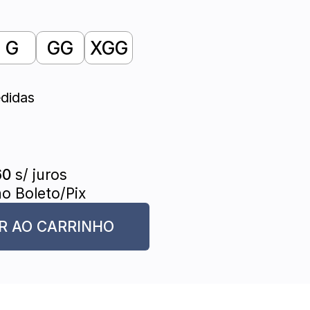
G
GG
XGG
didas
60
s/ juros
o Boleto/Pix
R AO CARRINHO