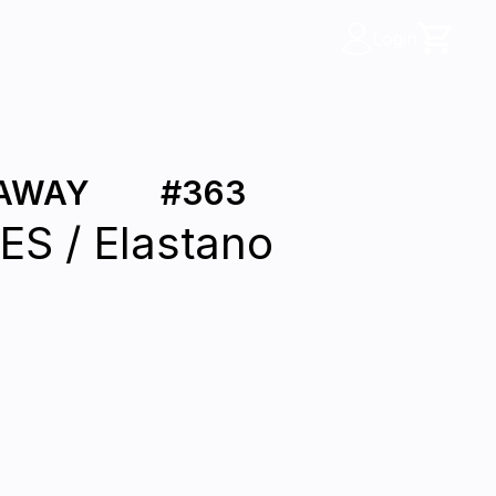
Login
EAWAY
#
363
ES / Elastano