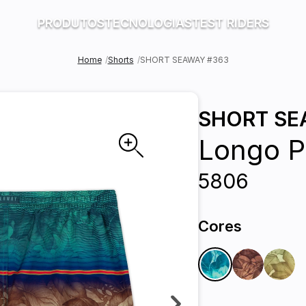
PRODUTOS
TECNOLOGIAS
TEST RIDERS
Home
Shorts
SHORT SEAWAY #363
SHORT S
Longo P
5806
Cores