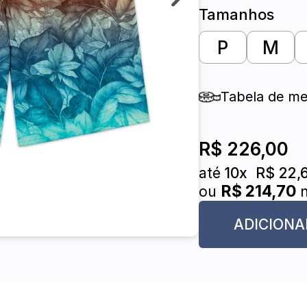
Tamanhos
P
M
Tabela de me
R$ 226,00
até
10x
R$ 22,
R$ 214,70
ou
n
ADICIONA