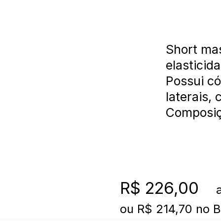
Short mas
elasticid
Possui có
laterais,
Composiç
R$ 226,00
at
ou
R$ 214,70
no B