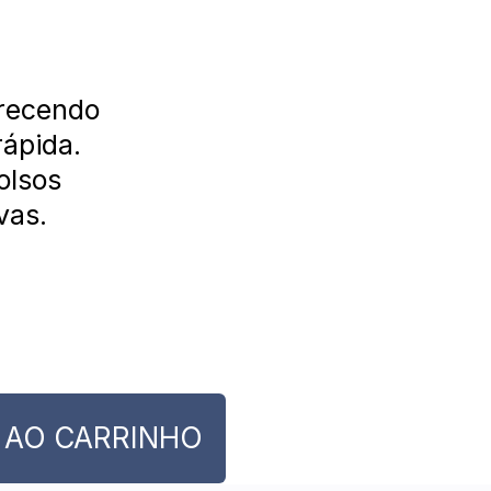
erecendo
rápida.
olsos
vas.
 AO CARRINHO