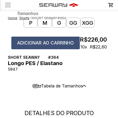
Produto | Seaway
Tamanhos
Home
Shorts
SHORT SEAWAY #364
P
M
G
GG
XGG
R$226,00
ADICIONAR AO CARRINHO
10x
R$22,60
SHORT SEAWAY
#
364
Longo PES / Elastano
5847
Tabela de Tamanhos
SHORT ELÁSTICO - ELASTANO -
LONGO
DETALHES DO PRODUTO