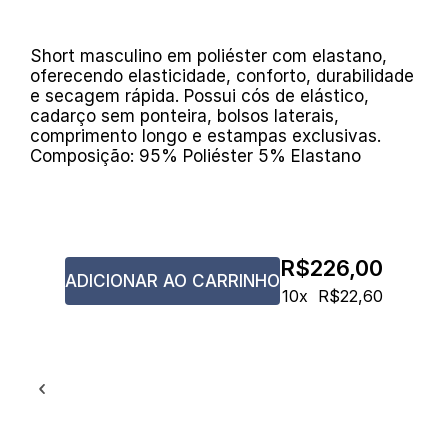
Short masculino em poliéster com elastano,
Cintura
1
oferecendo elasticidade, conforto, durabilidade
Comprimento
2
e secagem rápida. Possui cós de elástico,
cadarço sem ponteira, bolsos laterais,
comprimento longo e estampas exclusivas.
Composição: 95% Poliéster 5% Elastano
COMPRIMENTO
TAMANHO
CINTURA
VESTE TAMANHOS
LONGO
R$226,00
P
72cm
36/38
46cm
ADICIONAR AO CARRINHO
10x
R$22,60
M
79cm
40/42
48cm
G
84cm
44/46
50cm
GG
90cm
48
52cm
XGG
96cm
50
54cm