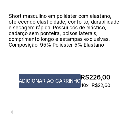
Short masculino em poliéster com elastano,
Cintura
1
oferecendo elasticidade, conforto, durabilidade
Comprimento
2
e secagem rápida. Possui cós de elástico,
cadarço sem ponteira, bolsos laterais,
comprimento longo e estampas exclusivas.
Composição: 95% Poliéster 5% Elastano
COMPRIMENTO
TAMANHO
CINTURA
VESTE TAMANHOS
LONGO
R$226,00
P
72cm
36/38
46cm
ADICIONAR AO CARRINHO
10x
R$22,60
M
79cm
40/42
48cm
G
84cm
44/46
50cm
GG
90cm
48
52cm
XGG
96cm
50
54cm