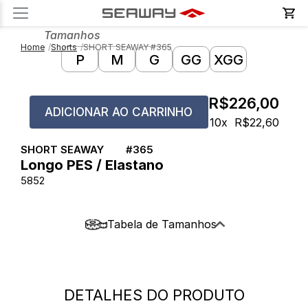
Produto | Seaway
Tamanhos
Home
Shorts
SHORT SEAWAY #365
P
M
G
GG
XGG
R$226,00
ADICIONAR AO CARRINHO
10x
R$22,60
SHORT SEAWAY
#
365
Longo PES / Elastano
5852
Tabela de Tamanhos
SHORT ELÁSTICO - ELASTANO -
LONGO
DETALHES DO PRODUTO