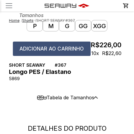
Produto | Seaway
Tamanhos
Home
Shorts
SHORT SEAWAY #367
P
M
G
GG
XGG
R$226,00
ADICIONAR AO CARRINHO
10x
R$22,60
SHORT SEAWAY
#
367
Longo PES / Elastano
5869
Tabela de Tamanhos
SHORT ELÁSTICO - ELASTANO -
LONGO
DETALHES DO PRODUTO