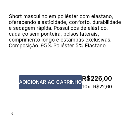
Short masculino em poliéster com elastano,
Cintura
1
oferecendo elasticidade, conforto, durabilidade
Comprimento
2
e secagem rápida. Possui cós de elástico,
cadarço sem ponteira, bolsos laterais,
comprimento longo e estampas exclusivas.
Composição: 95% Poliéster 5% Elastano
COMPRIMENTO
TAMANHO
CINTURA
VESTE TAMANHOS
LONGO
R$226,00
P
72cm
36/38
46cm
ADICIONAR AO CARRINHO
10x
R$22,60
M
79cm
40/42
48cm
G
84cm
44/46
50cm
GG
90cm
48
52cm
XGG
96cm
50
54cm